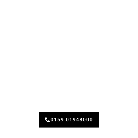
Möchten Sie ewig glatte Haut?
Lassen Sie sich Ihre Körperhaare per Laser
permanent entfernen. Gerne berate ich Sie
zum Ablauf der Laserbehandlungen.
0159 01948000